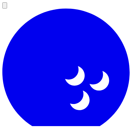
Open
main
menu