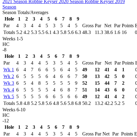
2021 Season
Robbie Keyser 2020 Season
Robbie Keyser 2019
Season
Season Totals/Averages
Hole
1
2
3
4
5
6
7
8
9
Par
4
3
4
4
5
3
5
4
5
Gross
Par
Net
Par
Points
Totals
5.2
4.2
5.3
5.5
6.1
4.3
5.8
5.6
6.3
48.3
11.3
38.6
1.6
16
Weeks 1-5
HC
-8
Hole
1
2
3
4
5
6
7
8
9
Par
4
3
4
4
5
3
5
4
5
Gross
Par
Net
Par
Points
Wk 1
6
4
7
6
6
5
6
4
5
49
12
41
4
1
Wk 2
6
5
5
5
6
4
6
6
7
50
13
42
5
0
Wk 3
6
5
4
8
5
5
5
5
9
52
15
44
7
2
Wk 4
6
5
5
5
5
4
6
8
7
51
14
43
6
0
Wk 5
5
5
5
5
6
6
5
6
6
49
12
41
4
2
Totals
5.8
4.8
5.2
5.8
5.6
4.8
5.6
5.8
6.8
50.2
13.2
42.2
5.2
5
Weeks 6-10
HC
-12
Hole
1
2
3
4
5
6
7
8
9
Par
4
3
4
4
5
3
5
4
5
Gross
Par
Net
Par
Points
E