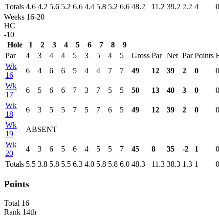
Totals
4.6
4.2
5.6
5.2
6.6
4.4
5.8
5.2
6.6
48.2
11.2
39.2
2.2
4
Weeks 16-20
HC
-10
Hole
1
2
3
4
5
6
7
8
9
Par
4
3
4
4
5
3
5
4
5
Gross
Par
Net
Par
Points
Wk
6
4
6
6
5
4
4
7
7
49
12
39
2
0
16
Wk
6
5
6
6
7
3
7
5
5
50
13
40
3
0
17
Wk
6
3
5
5
7
5
7
6
5
49
12
39
2
0
18
Wk
ABSENT
19
Wk
4
3
6
5
6
4
5
5
7
45
8
35
-2
1
20
Totals
5.5
3.8
5.8
5.5
6.3
4.0
5.8
5.8
6.0
48.3
11.3
38.3
1.3
1
Points
Total
16
Rank
14th