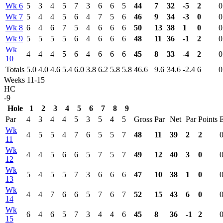
Wk 6
5
3
4
5
7
3
6
6
5
44
7
32
-5
2
0
Wk 7
5
4
4
5
6
4
7
5
6
46
9
34
-3
0
0
Wk 8
6
4
6
7
5
4
6
6
6
50
13
38
1
0
0
Wk 9
5
5
5
5
6
4
6
6
6
48
11
36
-1
2
0
Wk
4
4
4
5
6
4
6
6
6
45
8
33
-4
2
0
10
Totals
5.0
4.0
4.6
5.4
6.0
3.8
6.2
5.8
5.8
46.6
9.6
34.6
-2.4
6
0
Weeks 11-15
HC
-9
Hole
1
2
3
4
5
6
7
8
9
Par
4
3
4
4
5
3
5
4
5
Gross
Par
Net
Par
Points
Wk
4
5
5
4
7
6
5
5
7
48
11
39
2
2
11
Wk
4
4
5
6
6
5
7
5
7
49
12
40
3
0
12
Wk
5
4
5
5
7
3
6
6
6
47
10
38
1
0
13
Wk
4
4
7
6
6
5
7
6
7
52
15
43
6
0
14
Wk
6
4
6
5
7
3
4
4
6
45
8
36
-1
2
15